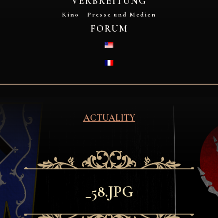
VERBREITUNG
Kino
Presse und Medien
FORUM
ENGLISH (US)
FRANÇAIS
ACTUALITY
_58.JPG