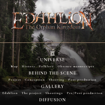
UNIVERSE
Map
History
Folklore
Obscure manuscripts
BEHIND THE SCENE
Project
Conception
Shooting
Post-production
GALLERY
Edahlion
The project
Shootings
Pre/Post production
DIFFUSION