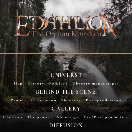
UNIVERSE
Map
History
Folklore
Obscure manuscripts
BEHIND THE SCENE
Project
Conception
Shooting
Post-production
GALLERY
Edahlion
The project
Shootings
Pre/Post production
DIFFUSION