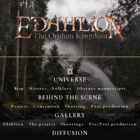
UNIVERSE
Map
History
Folklore
Obscure manuscripts
BEHIND THE SCENE
Project
Conception
Shooting
Post-production
GALLERY
Edahlion
The project
Shootings
Pre/Post production
DIFFUSION