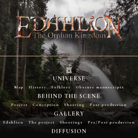
UNIVERSE
Map
History
Folklore
Obscure manuscripts
BEHIND THE SCENE
Project
Conception
Shooting
Post-production
GALLERY
Edahlion
The project
Shootings
Pre/Post production
DIFFUSION