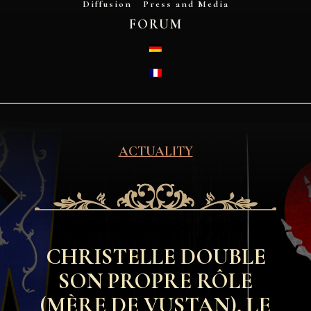
Diffusion
Press and Media
FORUM
DEUTSCH
FRANÇAIS
ACTUALITY
CHRISTELLE DOUBLE
SON PROPRE RÔLE
(MÈRE DE VUSTAN), LE