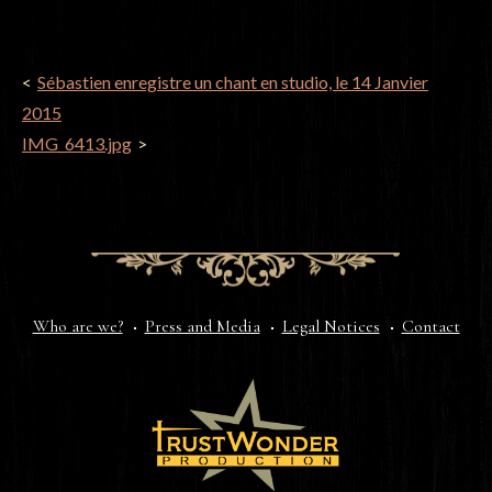
POST
Sébastien enregistre un chant en studio, le 14 Janvier
NAVIGATION
2015
IMG_6413.jpg
Who are we?
Press and Media
Legal Notices
Contact