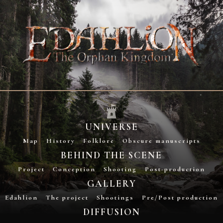
UNIVERSE
Map
History
Folklore
Obscure manuscripts
BEHIND THE SCENE
Project
Conception
Shooting
Post-production
GALLERY
Edahlion
The project
Shootings
Pre/Post production
DIFFUSION